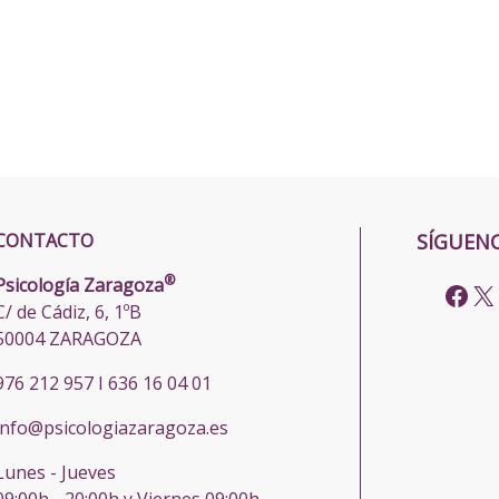
CONTACTO
SÍGUEN
®
Psicología Zaragoza
C/ de Cádiz, 6, 1ºB
50004 ZARAGOZA
976 212 957 I 636 16 04 01
info@psicologiazaragoza.es
Lunes - Jueves