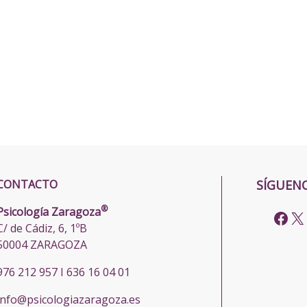
CONTACTO
SÍGUEN
®
Psicología Zaragoza
C/ de Cádiz, 6, 1ºB
50004 ZARAGOZA
976 212 957 I 636 16 04 01
info@psicologiazaragoza.es